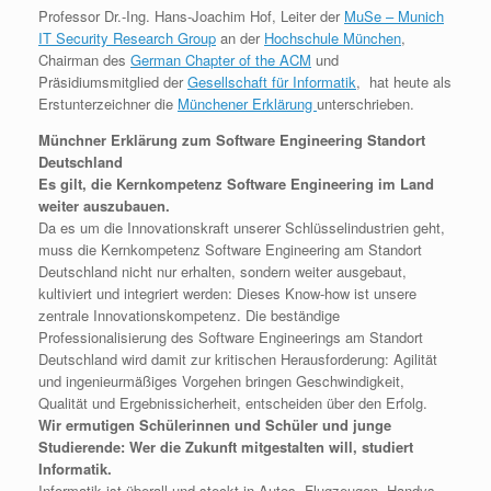
Professor Dr.-Ing. Hans-Joachim Hof, Leiter der
MuSe – Munich
IT Security Research Group
an der
Hochschule München
,
Chairman des
German Chapter of the ACM
und
Präsidiumsmitglied der
Gesellschaft für Informatik
, hat heute als
Erstunterzeichner die
Münchener Erklärung
unterschrieben.
Münchner Erklärung zum Software Engineering Standort
Deutschland
Es gilt, die Kernkompetenz Software Engineering im Land
weiter auszubauen.
Da es um die Innovationskraft unserer Schlüsselindustrien geht,
muss die Kernkompetenz Software Engineering am Standort
Deutschland nicht nur erhalten, sondern weiter ausgebaut,
kultiviert und integriert werden: Dieses Know-how ist unsere
zentrale Innovationskompetenz. Die beständige
Professionalisierung des Software Engineerings am Standort
Deutschland wird damit zur kritischen Herausforderung: Agilität
und ingenieurmäßiges Vorgehen bringen Geschwindigkeit,
Qualität und Ergebnissicherheit, entscheiden über den Erfolg.
Wir ermutigen Schülerinnen und Schüler und junge
Studierende: Wer die Zukunft mitgestalten will, studiert
Informatik.
Informatik ist überall und steckt in Autos, Flugzeugen, Handys,