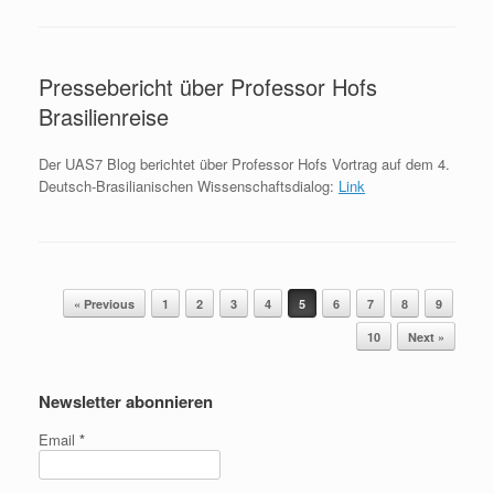
Pressebericht über Professor Hofs
Brasilienreise
Der UAS7 Blog berichtet über Professor Hofs Vortrag auf dem 4.
Deutsch-Brasilianischen Wissenschaftsdialog:
Link
Post navigation
« Previous
1
2
3
4
5
6
7
8
9
10
Next »
Newsletter abonnieren
Email
*